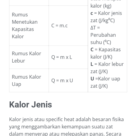
kalor (kg)
c
= Kalor jenis
Rumus
zat (J/kg⁰C)
Menetukan
C = m.c
ΔT =
Kapasitas
Perubahan
Kalor
suhu (⁰C)
C
= Kapasitas
Rumus Kalor
kalor (J/K)
Q = m x L
Lebur
L
= Kalor lebur
zat (J/K)
Rumus Kalor
U
=Kalor uap
Q = m x U
Uap
zat (J/K)
Kalor Jenis
Kalor jenis atau specific heat adalah besaran fisika
yang menggambarkan kemampuan suatu zat
dalam menyerap atau melepaskan panas. Secara