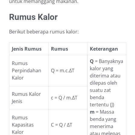
untuk memanggang makanan.
Rumus Kalor
Berikut beberapa rumus kalor:
Jenis Rumus
Rumus
Keterangan
Q
= Banyaknya
Rumus
kalor yang
Perpindahan
Q = m.c.ΔT
diterima atau
Kalor
dilepas oleh
suatu zat
Rumus Kalor
benda
c = Q / m.ΔT
Jenis
tertentu (J)
m
= Massa
Rumus
benda yang
Kapasitas
C = Q / ΔT
menerima
Kalor
atau melepas