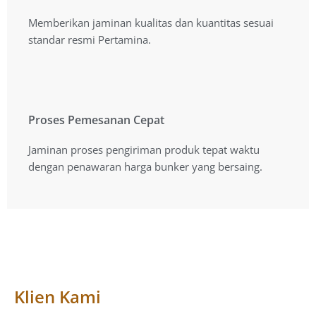
Kualitas Produk Terbaik
Memberikan jaminan kualitas dan kuantitas sesuai
Memberikan jaminan kualitas dan kuantitas sesuai
standar resmi Pertamina.
standar resmi Pertamina.
Proses Pemesanan Cepat
Proses Pemesanan Cepat
Jaminan proses pengiriman produk tepat waktu
Jaminan proses pengiriman produk tepat waktu
dengan penawaran harga yang bersaing.
dengan penawaran harga bunker yang bersaing.
Klien Kami