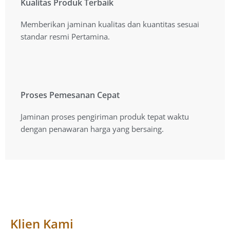
Kualitas Produk Terbaik
Kualitas Produk Terbaik
Memberikan jaminan kualitas dan kuantitas sesuai
Memberikan jaminan kualitas dan kuantitas sesuai
standart resmi Pertamina.
standar resmi Pertamina.
Proses Pemesanan Cepat
Proses Pemesanan Cepat
Jaminan proses pengiriman produk tepat waktu
Jaminan proses pengiriman produk tepat waktu
dengan penawaran harga yang bersaing.
dengan penawaran harga yang bersaing.
Klien Kami