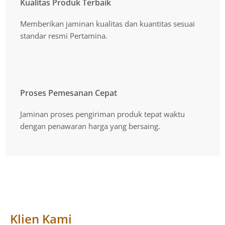
Kualitas Produk Terbaik
Kualitas Produk Terbaik
Memberikan jaminan kualitas dan kuantitas sesuai
Memberikan jaminan kualitas dan kuantitas sesuai
standart resmi Pertamina.
standar resmi Pertamina.
Proses Pemesanan Cepat
Proses Pemesanan Cepat
Jaminan proses pengiriman produk tepat waktu
Jaminan proses pengiriman produk tepat waktu
dengan penawaran harga yang bersaing.
dengan penawaran harga yang bersaing.
Klien Kami