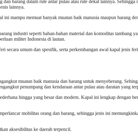
dan barang dalam rute antar pulau atau rute dekat lainnya. Sehingga
enis lainnya.
kapal ini mampu memuat banyak muatan baik manusia maupun barang d
ng industri seperti bahan-bahan material dan komoditas tambang yang
erluan militer Indonesia di lautan.
al feri secara umum dan spesifik, serta perkembangan awal kapal jenis f
engangkut muatan baik manusia dan barang untuk menyeberang. Sehin
mengangkut penumpang dan kendaraan antar pulau atau daratan yang terp
an sederhana hingga yang besar dan modern. Kapal ini lengkap dengan b
perlancar
mobilitas orang dan barang, sehingga jenis ini memungkin
n aksesibilitas ke daerah terpencil.