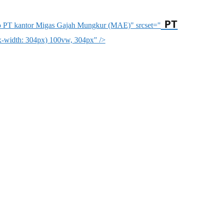
PT
go PT kantor Migas Gajah Mungkur (MAE)" srcset="
-width: 304px) 100vw, 304px" />