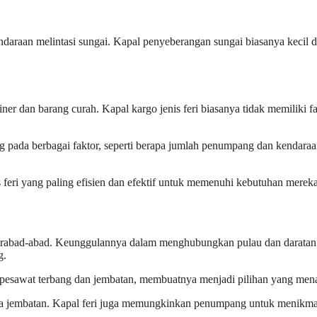
aan melintasi sungai. Kapal penyeberangan sungai biasanya kecil dan
iner dan barang curah. Kapal kargo jenis feri biasanya tidak memiliki
ung pada berbagai faktor, seperti berapa jumlah penumpang dan kendar
s feri yang paling efisien dan efektif untuk memenuhi kebutuhan mereka
ma berabad-abad. Keunggulannya dalam menghubungkan pulau dan daratan 
g.
ti pesawat terbang dan jembatan, membuatnya menjadi pilihan yang men
ada jembatan. Kapal feri juga memungkinkan penumpang untuk menikma