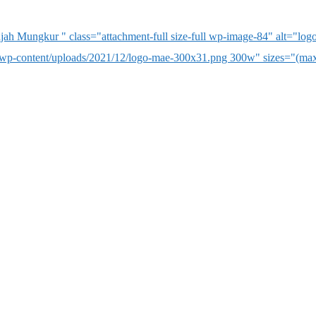
ah Mungkur " class="attachment-full size-full wp-image-84" alt="lo
wp-content/uploads/2021/12/logo-mae-300x31.png 300w" sizes="(max