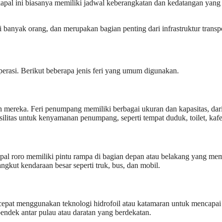
kapal ini biasanya memiliki jadwal keberangkatan dan kedatangan yang
i banyak orang, dan merupakan bagian penting dari infrastruktur transp
perasi. Berikut beberapa jenis feri yang umum digunakan.
mereka. Feri penumpang memiliki berbagai ukuran dan kapasitas, dari
litas untuk kenyamanan penumpang, seperti tempat duduk, toilet, kafe
al roro memiliki pintu rampa di bagian depan atau belakang yang me
gkut kendaraan besar seperti truk, bus, dan mobil.
cepat menggunakan teknologi hidrofoil atau katamaran untuk mencapai 
endek antar pulau atau daratan yang berdekatan.