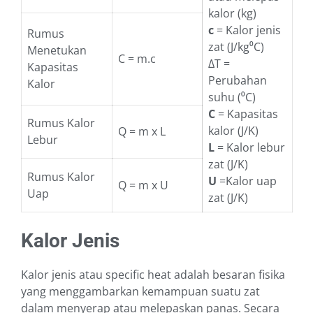
kalor (kg)
c
= Kalor jenis
Rumus
zat (J/kg⁰C)
Menetukan
C = m.c
ΔT =
Kapasitas
Perubahan
Kalor
suhu (⁰C)
C
= Kapasitas
Rumus Kalor
kalor (J/K)
Q = m x L
Lebur
L
= Kalor lebur
zat (J/K)
Rumus Kalor
U
=Kalor uap
Q = m x U
Uap
zat (J/K)
Kalor Jenis
Kalor jenis atau specific heat adalah besaran fisika
yang menggambarkan kemampuan suatu zat
dalam menyerap atau melepaskan panas. Secara