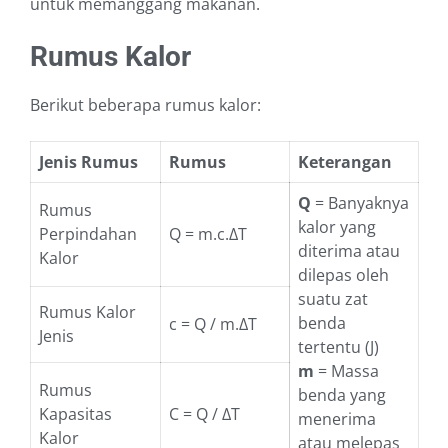
untuk memanggang makanan.
Rumus Kalor
Berikut beberapa rumus kalor:
Jenis Rumus
Rumus
Keterangan
Q
= Banyaknya
Rumus
kalor yang
Perpindahan
Q = m.c.ΔT
diterima atau
Kalor
dilepas oleh
suatu zat
Rumus Kalor
benda
c = Q / m.ΔT
Jenis
tertentu (J)
m
= Massa
Rumus
benda yang
Kapasitas
C = Q / ΔT
menerima
Kalor
atau melepas